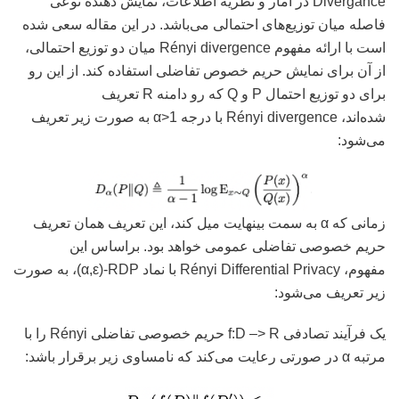
Divergance در آمار و نظریه اطلاعات، ‌نمایش دهنده نوعی
فاصله میان توزیع‌های احتمالی می‌باشد. در این مقاله سعی شده
است با ارائه مفهوم Rényi divergence میان دو توزیع احتمالی،
از آن برای نمایش حریم خصوص تفاضلی استفاده کند. از این رو
برای دو توزیع احتمال P و Q که رو دامنه R تعریف
شده‌اند، Rényi divergence با درجه α>1 به صورت زیر تعریف
می‌شود:
زمانی که α به سمت بینهایت میل کند، این تعریف همان تعریف
حریم خصوصی تفاضلی عمومی خواهد بود. براساس این
مفهوم، Rényi Differential Privacy با نماد α,ε)-RDP)، به صورت
زیر تعریف می‌شود:
یک فرآیند تصادفی f:D –> R حریم خصوصی تفاضلی Rényi را با
مرتبه α در صورتی رعایت می‌کند که نامساوی زیر برقرار باشد: